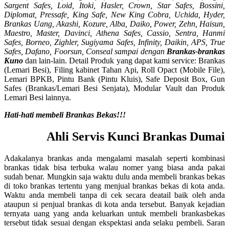
Sargent Safes, Loid, Itoki, Hasler, Crown, Star Safes, Bossini,
Diplomat, Pressafe, King Safe, New King Cobra, Uchida, Hyder,
Brankas Uang, Akashi, Kozure, Alba, Daiko, Power, Zehn, Haisun,
Maestro, Master, Davinci, Athena Safes, Cassio, Sentra, Hanmi
Safes, Borneo, Zighler, Sugiyama Safes, Infinity, Daikin, APS, True
Safes, Dafano, Foorsun, Conseal sampai dengan
Brankas-brankas
Kuno
dan lain-lain. Detail Produk yang dapat kami service: Brankas
(Lemari Besi), Filing kabinet Tahan Api, Roll Opact (Mobile File),
Lemari BPKB, Pintu Bank (Pintu Kluis), Safe Deposit Box, Gun
Safes (Brankas/Lemari Besi Senjata), Modular Vault dan Produk
Lemari Besi lainnya.
Hati-hati membeli Brankas Bekas!!!
Ahli Servis Kunci Brankas Dumai
Adakalanya brankas anda mengalami masalah seperti kombinasi
brankas tidak bisa terbuka walau nomer yang biasa anda pakai
sudah benar. Mungkin saja waktu dulu anda membeli brankas bekas
di toko brankas tertentu yang menjual brankas bekas di kota anda.
Waktu anda membeli tanpa di cek secara deatail baik oleh anda
ataupun si penjual brankas di kota anda tersebut. Banyak kejadian
ternyata uang yang anda keluarkan untuk membeli brankasbekas
tersebut tidak sesuai dengan ekspektasi anda selaku pembeli. Saran