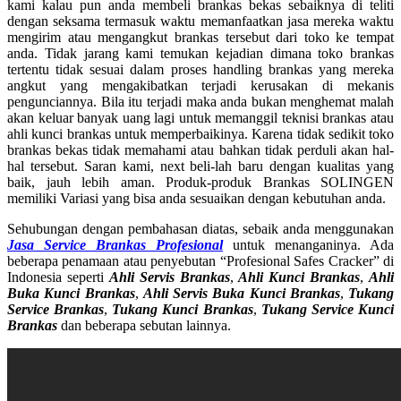
kami kalau pun anda membeli brankas bekas sebaiknya di teliti
dengan seksama termasuk waktu memanfaatkan jasa mereka waktu
mengirim atau mengangkut brankas tersebut dari toko ke tempat
anda. Tidak jarang kami temukan kejadian dimana toko brankas
tertentu tidak sesuai dalam proses handling brankas yang mereka
angkut yang mengakibatkan terjadi kerusakan di mekanis
pengunciannya. Bila itu terjadi maka anda bukan menghemat malah
akan keluar banyak uang lagi untuk memanggil teknisi brankas atau
ahli kunci brankas untuk memperbaikinya. Karena tidak sedikit toko
brankas bekas tidak memahami atau bahkan tidak perduli akan hal-
hal tersebut. Saran kami, next beli-lah baru dengan kualitas yang
baik, jauh lebih aman. Produk-produk Brankas SOLINGEN
memiliki Variasi yang bisa anda sesuaikan dengan kebutuhan anda.
Sehubungan dengan pembahasan diatas, sebaik anda menggunakan
Jasa Service Brankas Profesional
untuk menanganinya. Ada
beberapa penamaan atau penyebutan “Profesional Safes Cracker” di
Indonesia seperti
Ahli Servis Brankas
,
Ahli Kunci Brankas
,
Ahli
Buka Kunci Brankas
,
Ahli Servis Buka Kunci Brankas
,
Tukang
Service Brankas
,
Tukang Kunci Brankas
,
Tukang Service Kunci
Brankas
dan beberapa sebutan lainnya.