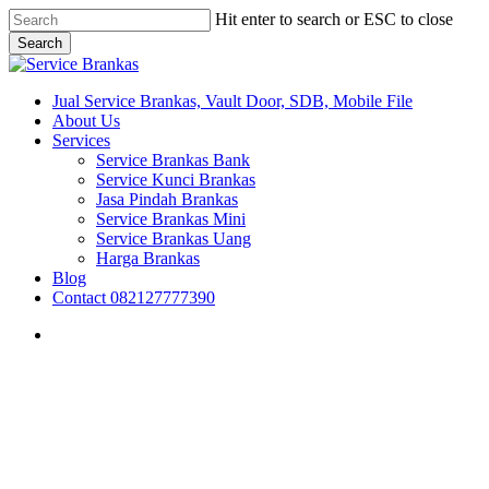
Skip
Hit enter to search or ESC to close
to
Search
main
Close
content
Search
search
Menu
Jual Service Brankas, Vault Door, SDB, Mobile File
About Us
Services
Service Brankas Bank
Service Kunci Brankas
Jasa Pindah Brankas
Service Brankas Mini
Service Brankas Uang
Harga Brankas
Blog
Contact 082127777390
search
Brankas Jakarta
Brankas Jambi
Brankas Pekanbaru
Sumatera