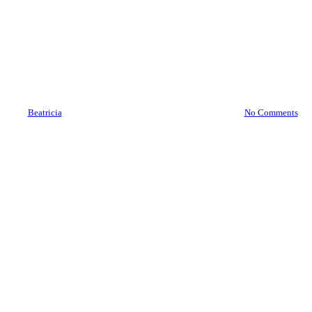
Brankas Dumai 08977777177 |
Service Jasa Pindah Brankas
Dumai
By
Beatricia
December 26, 2020
December 9th, 2025
No Comments