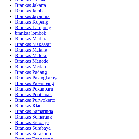
Brankas Jakarta
Brankas Jambi
Brankas Jayapura
Brankas Kupang
Brankas Lampung
brankas lombok
Brankas Madura
Brankas Makassar
Brankas Malang
Brankas Maluku
Brankas Manado
Brankas Medan
Brankas Padang
Brankas Palangkaraya
Brankas Palembang
Brankas Pekanbaru
Brankas Pontianak
Brankas Purwokerto
Brankas Riau
Brankas Samarinda
Brankas Semarang
Brankas Sidoarjo
Brankas Surabaya
Brankas Surakarta