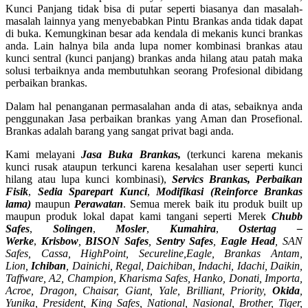
Kunci Panjang tidak bisa di putar seperti biasanya dan masalah-
masalah lainnya yang menyebabkan Pintu Brankas anda tidak dapat
di buka. Kemungkinan besar ada kendala di mekanis kunci brankas
anda. Lain halnya bila anda lupa nomer kombinasi brankas atau
kunci sentral (kunci panjang) brankas anda hilang atau patah maka
solusi terbaiknya anda membutuhkan seorang Profesional dibidang
perbaikan brankas.
Dalam hal penanganan permasalahan anda di atas, sebaiknya anda
penggunakan Jasa perbaikan brankas yang Aman dan Prosefional.
Brankas adalah barang yang sangat privat bagi anda.
Kami melayani
Jasa Buka Brankas,
(terkunci karena mekanis
kunci rusak ataupun terkunci karena kesalahan user seperti kunci
hilang atau lupa kunci kombinasi),
Servics Brankas, Perbaikan
Fisik
,
Sedia Sparepart Kunci
,
Modifikasi (Reinforce Brankas
lama)
maupun
Perawatan
. Semua merek baik itu produk built up
maupun produk lokal dapat kami tangani seperti Merek
Chubb
Safes
,
Solingen
,
Mosler
,
Kumahira
,
Ostertag –
Werke
,
Krisbow
,
BISON Safes
,
Sentry Safes
,
Eagle Head
, SAN
Safes, Cassa,
HighPoint, Secureline,
Eagle, Brankas Antam,
Lion,
Ichiban
, Dainichi, Regal, Daichiban, Indachi, Idachi, Daikin,
Taffware, A2, Champion, Kharisma Safes, Hanko, Donati, Importa,
Acroe, Dragon, Chaisar, Giant, Yale, Brilliant, Priority,
Okida
,
Yunika, President, King Safes, National, Nasional, Brother, Tiger,