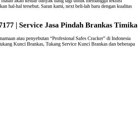
 malah akan keluar banyak uang lagi untuk memanggil teknisi
n hal-hal tersebut. Saran kami, next beli-lah baru dengan kualitas
177 | Service Jasa Pindah Brankas Timika
amaan atau penyebutan “Profesional Safes Cracker” di Indonesia
 Tukang Kunci Brankas, Tukang Service Kunci Brankas dan beberapa