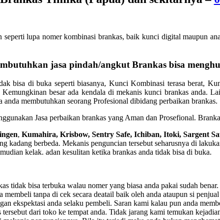
seperti lupa nomer kombinasi brankas, baik kunci digital maupun an
 membutuhkan jasa pindah/angkut Brankas bisa mengh
ak bisa di buka seperti biasanya, Kunci Kombinasi terasa berat, Kun
 Kemungkinan besar ada kendala di mekanis kunci brankas anda. Lain
nya anda membutuhkan seorang Profesional dibidang perbaikan brankas.
nggunakan Jasa perbaikan brankas yang Aman dan Prosefional. Brankas 
ingen
,
Kumahira, Krisbow, Sentry Safe, Ichiban, Itoki, Sargent Sa
ng kadang berbeda. Mekanis penguncian tersebut seharusnya di lakuka
emudian kelak. adan kesulitan ketika brankas anda tidak bisa di buka.
as tidak bisa terbuka walau nomer yang biasa anda pakai sudah benar
 membeli tanpa di cek secara deatail baik oleh anda ataupun si penjual
ngan ekspektasi anda selaku pembeli. Saran kami kalau pun anda membe
rsebut dari toko ke tempat anda. Tidak jarang kami temukan kejadian 