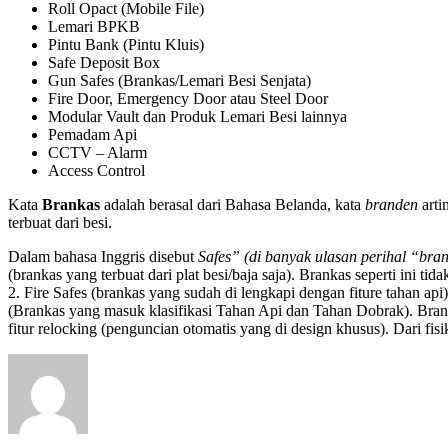
Roll Opact (Mobile File)
Lemari BPKB
Pintu Bank (Pintu Kluis)
Safe Deposit Box
Gun Safes (Brankas/Lemari Besi Senjata)
Fire Door, Emergency Door atau Steel Door
Modular Vault dan Produk Lemari Besi lainnya
Pemadam Api
CCTV – Alarm
Access Control
Kata
Brankas
adalah berasal dari Bahasa Belanda, kata
branden
arti
terbuat dari besi.
Dalam bahasa Inggris disebut
Safes” (di banyak ulasan perihal “bra
(brankas yang terbuat dari plat besi/baja saja). Brankas seperti ini 
2. Fire Safes (brankas yang sudah di lengkapi dengan fiture tahan api).
(Brankas yang masuk klasifikasi Tahan Api dan Tahan Dobrak). Brank
fitur relocking (penguncian otomatis yang di design khusus). Dari fisik