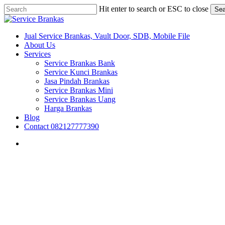
Skip
Hit enter to search or ESC to close
Sea
to
Close
main
Search
content
search
Menu
Jual Service Brankas, Vault Door, SDB, Mobile File
About Us
Services
Service Brankas Bank
Service Kunci Brankas
Jasa Pindah Brankas
Service Brankas Mini
Service Brankas Uang
Harga Brankas
Blog
Contact 082127777390
search