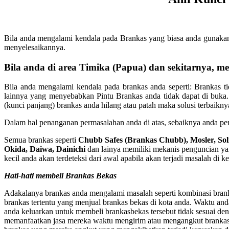
Bila anda mengalami kendala pada Brankas yang biasa anda gunakan 
menyelesaikannya.
Bila anda di area Timika (Papua) dan sekitarnya,
Bila anda mengalami kendala pada brankas anda seperti: Brankas tid
lainnya yang menyebabkan Pintu Brankas anda tidak dapat di buka.
(kunci panjang) brankas anda hilang atau patah maka solusi terbaik
Dalam hal penanganan permasalahan anda di atas, sebaiknya anda pe
Semua brankas seperti
Chubb Safes (Brankas Chubb), Mosler, Sol
Okida, Daiwa, Dainichi
dan lainya memiliki mekanis penguncian ya
kecil anda akan terdeteksi dari awal apabila akan terjadi masalah di k
Hati-hati membeli Brankas Bekas
Adakalanya brankas anda mengalami masalah seperti kombinasi brank
brankas tertentu yang menjual brankas bekas di kota anda. Waktu anda
anda keluarkan untuk membeli brankasbekas tersebut tidak sesuai de
memanfaatkan jasa mereka waktu mengirim atau mengangkut brankas te