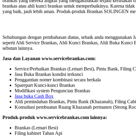
brankas yang mereka angkut yang mengakibatkan terjadi kerusakan d
brankas atau ahli kunci brankas untuk memperbaikinya. Karena tidak s
yang baik, jauh lebih aman. Produk-produk Brankas SOLINGEN memil
Sehubungan dengan pembahasan diatas, sebaik anda menggunakan Jas
seperti Ahli Service Brankas, Ahli Kunci Brankas, Ahli Buka Kunci
sebutan lainnya.
Jasa dan Layanan www.servicebrankas.com:
Service/Perbaikan Brankas (Lemari Besi), Pintu Bank, Filing C
Jasa Buka Brankas kondisi terkunci
Penggantian nomer kombinasi secara berkala
Sparepart Kunci-kunci Brankas
Modifikasi system Penguncian Brankas
Jasa buka Cash Box
Ahli pemindahan Brankas, Pintu Bank (Khazanah), Filing Cabi
Konsultasi pembuatan Ruang Khazanah permanen (Strong Ro
Produk-produk www.servicebrankas.com lainnya:
Brankas (Lemari Besi)
Filing kabinet Tahan Api