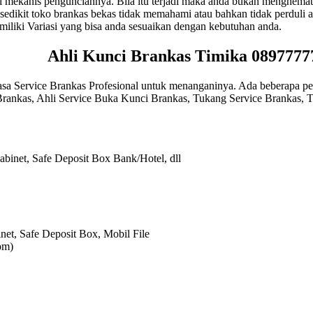
i mekanis pengunciannya. Bila itu terjadi maka anda bukan menghemat
edikit toko brankas bekas tidak memahami atau bahkan tidak perduli aka
iki Variasi yang bisa anda sesuaikan dengan kebutuhan anda.
Ahli Kunci Brankas Timika 08977777
a Service Brankas Profesional untuk menanganinya. Ada beberapa pen
 Brankas, Ahli Service Buka Kunci Brankas, Tukang Service Brankas,
abinet, Safe Deposit Box Bank/Hotel, dll
net, Safe Deposit Box, Mobil File
om)