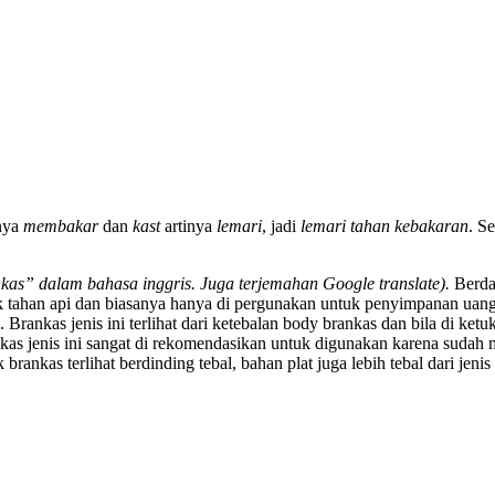
nya
membakar
dan
kast
artinya
lemari
, jadi
lemari tahan kebakaran
. S
nkas” dalam bahasa inggris. Juga terjemahan Google translate).
Berdas
tidak tahan api dan biasanya hanya di pergunakan untuk penyimpanan uang
 Brankas jenis ini terlihat dari ketebalan body brankas dan bila di ketuk
as jenis ini sangat di rekomendasikan untuk digunakan karena sudah me
 brankas terlihat berdinding tebal, bahan plat juga lebih tebal dari jen