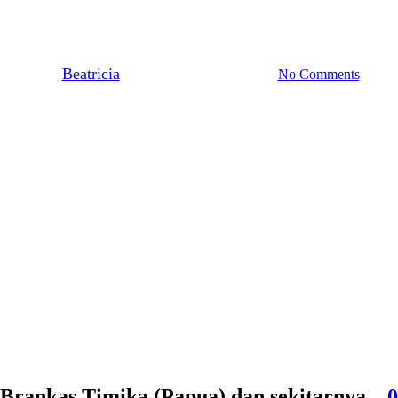
mika 08977777177 | Service Jasa
By
Beatricia
May 2, 2020
May 2nd, 2024
No Comments
 Brankas Timika (Papua) dan sekitarnya –
0