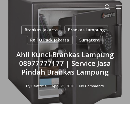
Menu
Skip
to
search
Close
main
Menu
content
Brankas Jakarta
Brankas Lampung
Roll O Pack Jakarta
Sumatera
Ahli Kunci Brankas Lampung
08977777177 | Service Jasa
Pindah Brankas Lampung
By
Beatricia
April 25, 2020
No Comments