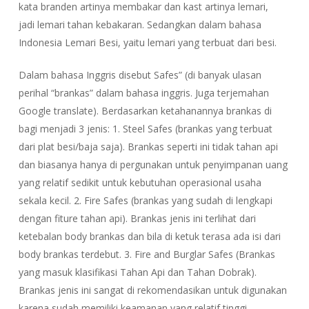
kata
branden
artinya
membakar
dan
kast
artinya
lemari
,
jadi
lemari tahan kebakaran
. Sedangkan dalam bahasa
Indonesia
Lemari Besi
, yaitu lemari yang terbuat dari besi.
Dalam bahasa Inggris disebut
Safes” (di banyak ulasan
perihal “brankas” dalam bahasa inggris. Juga terjemahan
Google translate).
Berdasarkan ketahanannya brankas di
bagi menjadi 3 jenis: 1. Steel Safes (brankas yang terbuat
dari plat besi/baja saja). Brankas seperti ini tidak tahan api
dan biasanya hanya di pergunakan untuk penyimpanan uang
yang relatif sedikit untuk kebutuhan operasional usaha
sekala kecil. 2. Fire Safes (brankas yang sudah di lengkapi
dengan fiture tahan api). Brankas jenis ini terlihat dari
ketebalan body brankas dan bila di ketuk terasa ada isi dari
body brankas terdebut. 3. Fire and Burglar Safes (Brankas
yang masuk klasifikasi Tahan Api dan Tahan Dobrak).
Brankas jenis ini sangat di rekomendasikan untuk digunakan
karena sudah memiliki keamanan yang relatif tinggi.