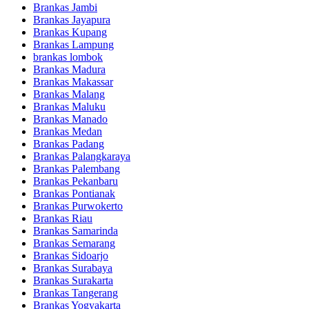
Brankas Jambi
Brankas Jayapura
Brankas Kupang
Brankas Lampung
brankas lombok
Brankas Madura
Brankas Makassar
Brankas Malang
Brankas Maluku
Brankas Manado
Brankas Medan
Brankas Padang
Brankas Palangkaraya
Brankas Palembang
Brankas Pekanbaru
Brankas Pontianak
Brankas Purwokerto
Brankas Riau
Brankas Samarinda
Brankas Semarang
Brankas Sidoarjo
Brankas Surabaya
Brankas Surakarta
Brankas Tangerang
Brankas Yogyakarta