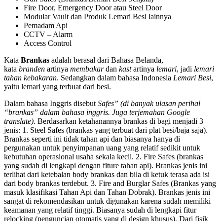
Fire Door, Emergency Door atau Steel Door
Modular Vault dan Produk Lemari Besi lainnya
Pemadam Api
CCTV – Alarm
Access Control
Kata
Brankas
adalah berasal dari Bahasa Belanda,
kata
branden
artinya
membakar
dan
kast
artinya
lemari
, jadi
lemari
tahan kebakaran
. Sedangkan dalam bahasa Indonesia
Lemari Besi
,
yaitu lemari yang terbuat dari besi.
Dalam bahasa Inggris disebut
Safes” (di banyak ulasan perihal
“brankas” dalam bahasa inggris. Juga terjemahan Google
translate).
Berdasarkan ketahanannya brankas di bagi menjadi 3
jenis: 1. Steel Safes (brankas yang terbuat dari plat besi/baja saja).
Brankas seperti ini tidak tahan api dan biasanya hanya di
pergunakan untuk penyimpanan uang yang relatif sedikit untuk
kebutuhan operasional usaha sekala kecil. 2. Fire Safes (brankas
yang sudah di lengkapi dengan fiture tahan api). Brankas jenis ini
terlihat dari ketebalan body brankas dan bila di ketuk terasa ada isi
dari body brankas terdebut. 3. Fire and Burglar Safes (Brankas yang
masuk klasifikasi Tahan Api dan Tahan Dobrak). Brankas jenis ini
sangat di rekomendasikan untuk digunakan karena sudah memiliki
keamanan yang relatif tinggi. Biasanya sudah di lengkapi fitur
relocking (penguncian otomatis yang di design khusus). Dari fisik