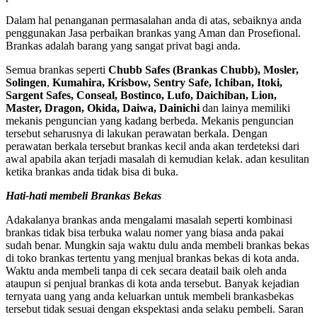
Dalam hal penanganan permasalahan anda di atas, sebaiknya anda
penggunakan Jasa perbaikan brankas yang Aman dan Prosefional.
Brankas adalah barang yang sangat privat bagi anda.
Semua brankas seperti
Chubb Safes (Brankas Chubb), Mosler,
Solingen
,
Kumahira, Krisbow, Sentry Safe, Ichiban, Itoki,
Sargent Safes, Conseal, Bostinco, Lufo, Daichiban, Lion,
Master, Dragon, Okida, Daiwa, Dainichi
dan lainya memiliki
mekanis penguncian yang kadang berbeda. Mekanis penguncian
tersebut seharusnya di lakukan perawatan berkala. Dengan
perawatan berkala tersebut brankas kecil anda akan terdeteksi dari
awal apabila akan terjadi masalah di kemudian kelak. adan kesulitan
ketika brankas anda tidak bisa di buka.
Hati-hati membeli Brankas Bekas
Adakalanya brankas anda mengalami masalah seperti kombinasi
brankas tidak bisa terbuka walau nomer yang biasa anda pakai
sudah benar. Mungkin saja waktu dulu anda membeli brankas bekas
di toko brankas tertentu yang menjual brankas bekas di kota anda.
Waktu anda membeli tanpa di cek secara deatail baik oleh anda
ataupun si penjual brankas di kota anda tersebut. Banyak kejadian
ternyata uang yang anda keluarkan untuk membeli brankasbekas
tersebut tidak sesuai dengan ekspektasi anda selaku pembeli. Saran