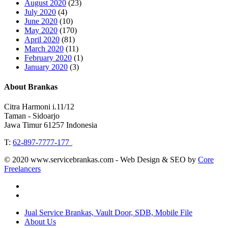
August 2020
(23)
July 2020
(4)
June 2020
(10)
May 2020
(170)
April 2020
(81)
March 2020
(11)
February 2020
(1)
January 2020
(3)
About Brankas
Citra Harmoni i.11/12
Taman - Sidoarjo
Jawa Timur 61257 Indonesia
T:
62-897-7777-177
Event Organizer
© 2020 www.servicebrankas.com - Web Design & SEO by
Core
Freelancers
twitter
instagram
Close
Jual Service Brankas, Vault Door, SDB, Mobile File
Menu
About Us