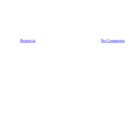
Ahli Kunci Brankas Gorontalo
08977777177 | Service Jasa
Pindah Brankas Gorontalo
By
Beatricia
May 2, 2020
August 6th, 2023
No Comments