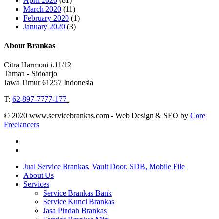
April 2020
(81)
March 2020
(11)
February 2020
(1)
January 2020
(3)
About Brankas
Citra Harmoni i.11/12
Taman - Sidoarjo
Jawa Timur 61257 Indonesia
T:
62-897-7777-177
Event Organizer
© 2020 www.servicebrankas.com - Web Design & SEO by
Core
Freelancers
twitter
instagram
Close
Jual Service Brankas, Vault Door, SDB, Mobile File
Menu
About Us
Services
Service Brankas Bank
Service Kunci Brankas
Jasa Pindah Brankas