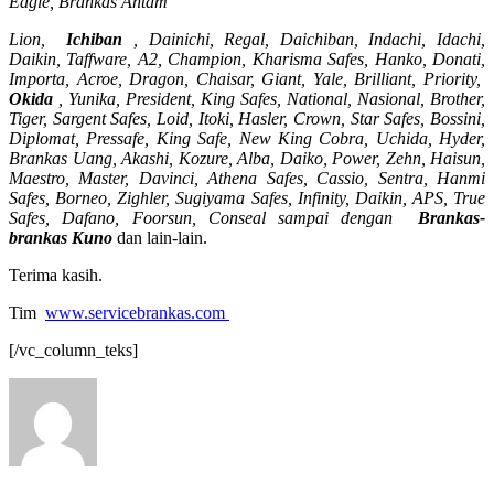
Eagle, Brankas Antam
Lion,
Ichiban
, Dainichi, Regal, Daichiban, Indachi, Idachi,
Daikin, Taffware, A2, Champion, Kharisma Safes, Hanko, Donati,
Importa, Acroe, Dragon, Chaisar, Giant, Yale, Brilliant, Priority,
Okida
, Yunika, President, King Safes, National, Nasional, Brother,
Tiger, Sargent Safes, Loid, Itoki, Hasler, Crown, Star Safes, Bossini,
Diplomat, Pressafe, King Safe, New King Cobra, Uchida, Hyder,
Brankas Uang, Akashi, Kozure, Alba, Daiko, Power, Zehn, Haisun,
Maestro, Master, Davinci, Athena Safes, Cassio, Sentra, Hanmi
Safes, Borneo, Zighler, Sugiyama Safes, Infinity, Daikin, APS, True
Safes, Dafano, Foorsun, Conseal sampai dengan
Brankas-
brankas Kuno
dan lain-lain.
Terima kasih.
Tim
www.servicebrankas.com
[/vc_column_teks]