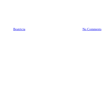
Fire Door Bekasi
Jawa Barat
Roll O Pack Jakarta
Jual Brankas Bekas Depok
By
Beatricia
May 23, 2021
December 9th, 2025
No Comments