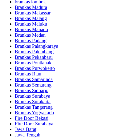
brankas lombok
Brankas Madura
Brankas Makassar
Brankas Malang
Brankas Maluku
Brankas Manado
Brankas Medan
Brankas Padang
Brankas Palangkaraya
Brankas Palembang
Brankas Pekanbaru
Brankas Pontianak
Brankas Purwokerto
Brankas Riau
Brankas Samarinda
Brankas Semarang
Brankas Sidoarjo
Brankas Surabaya
Brankas Surakarta
Brankas Tangerang
Brankas Yogyakarta
Fire Door Bekasi
Fire Door Surabaya
Jawa Barat
Jawa Tengah