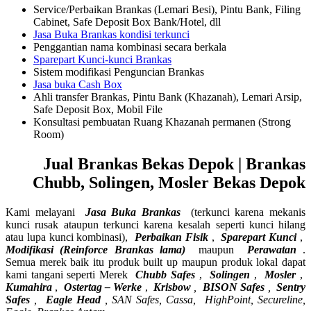
Service/Perbaikan Brankas (Lemari Besi), Pintu Bank, Filing
Cabinet, Safe Deposit Box Bank/Hotel, dll
Jasa Buka Brankas kondisi terkunci
Penggantian nama kombinasi secara berkala
Sparepart Kunci-kunci Brankas
Sistem modifikasi Penguncian Brankas
Jasa buka Cash Box
Ahli transfer Brankas, Pintu Bank (Khazanah), Lemari Arsip,
Safe Deposit Box, Mobil File
Konsultasi pembuatan Ruang Khazanah permanen (Strong
Room)
Jual Brankas Bekas Depok | Brankas
Chubb, Solingen, Mosler Bekas Depok
Kami melayani
Jasa Buka Brankas
(terkunci karena mekanis
kunci rusak ataupun terkunci karena kesalah seperti kunci hilang
atau lupa kunci kombinasi),
Perbaikan Fisik
,
Sparepart Kunci
,
Modifikasi (Reinforce Brankas lama)
maupun
Perawatan
.
Semua merek baik itu produk built up maupun produk lokal dapat
kami tangani seperti Merek
Chubb Safes
,
Solingen
,
Mosler
,
Kumahira
,
Ostertag – Werke
,
Krisbow
,
BISON Safes
,
Sentry
Safes
,
Eagle Head
, SAN Safes, Cassa,
HighPoint, Secureline,