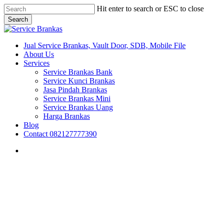
Skip
Hit enter to search or ESC to close
to
Search
main
Close
content
Search
search
Menu
Jual Service Brankas, Vault Door, SDB, Mobile File
About Us
Services
Service Brankas Bank
Service Kunci Brankas
Jasa Pindah Brankas
Service Brankas Mini
Service Brankas Uang
Harga Brankas
Blog
Contact 082127777390
search
Brankas Banten
Brankas Bekasi
Brankas Bogor
Brankas Depok
Brankas Jakarta
Brankas Tangerang