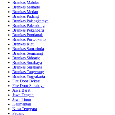
Brankas Maluku
Brankas Manado
Brankas Medan
Brankas Padang
Brankas Palangkaraya
Brankas Palembang
Brankas Pekanbaru
Brankas Pontianak
Brankas Purwokerto
Brankas Riau
Brankas Samarinda
Brankas Semarang
Brankas Sidoarjo
Brankas Surabaya
Brankas Surakarta
Brankas Tangerang
Brankas Yogyakarta
Fire Door Bekasi
Fire Door Surabaya
Jawa Barat
Jawa Tengah
Jawa Timur
Kalimantan
Nusa Tenggara
Padang