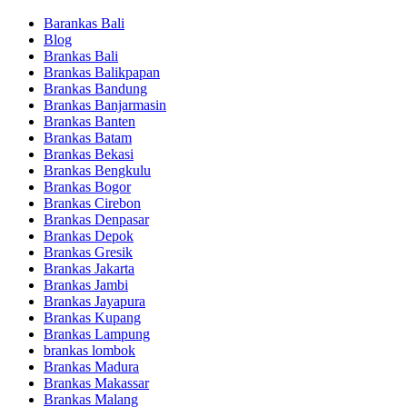
Barankas Bali
Blog
Brankas Bali
Brankas Balikpapan
Brankas Bandung
Brankas Banjarmasin
Brankas Banten
Brankas Batam
Brankas Bekasi
Brankas Bengkulu
Brankas Bogor
Brankas Cirebon
Brankas Denpasar
Brankas Depok
Brankas Gresik
Brankas Jakarta
Brankas Jambi
Brankas Jayapura
Brankas Kupang
Brankas Lampung
brankas lombok
Brankas Madura
Brankas Makassar
Brankas Malang