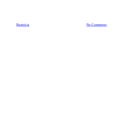
Jasa Pindah Surabaya
08977777177
By
Beatricia
April 24, 2025
April 20th, 2026
No Comments