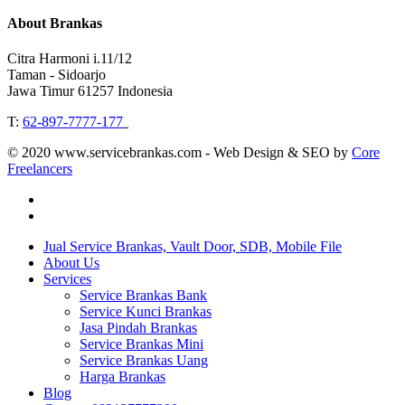
About Brankas
Citra Harmoni i.11/12
Taman - Sidoarjo
Jawa Timur 61257 Indonesia
T:
62-897-7777-177
Event Organizer
© 2020 www.servicebrankas.com - Web Design & SEO by
Core
Freelancers
twitter
instagram
Close
Jual Service Brankas, Vault Door, SDB, Mobile File
Menu
About Us
Services
Service Brankas Bank
Service Kunci Brankas
Jasa Pindah Brankas
Service Brankas Mini
Service Brankas Uang
Harga Brankas
Blog