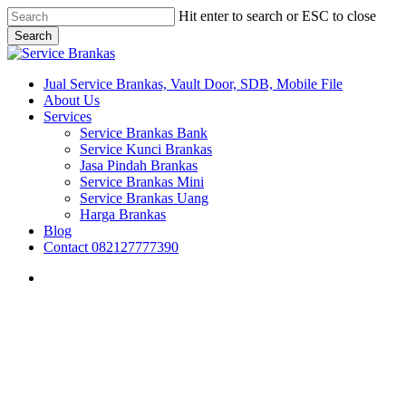
Skip
Hit enter to search or ESC to close
to
Search
main
Close
content
Search
search
Menu
Jual Service Brankas, Vault Door, SDB, Mobile File
About Us
Services
Service Brankas Bank
Service Kunci Brankas
Jasa Pindah Brankas
Service Brankas Mini
Service Brankas Uang
Harga Brankas
Blog
Contact 082127777390
search
Brankas Semarang