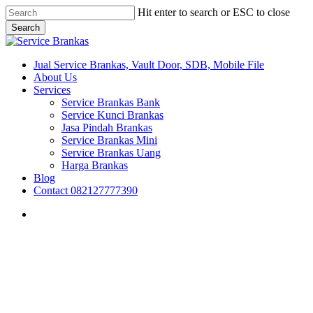
Skip
Hit enter to search or ESC to close
to
Search
main
Close
content
Search
search
Menu
Jual Service Brankas, Vault Door, SDB, Mobile File
About Us
Services
Service Brankas Bank
Service Kunci Brankas
Jasa Pindah Brankas
Service Brankas Mini
Service Brankas Uang
Harga Brankas
Blog
Contact 082127777390
search
Brankas Jakarta