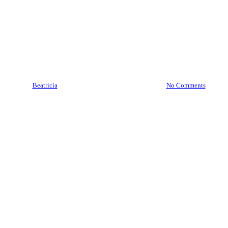
Brankas SOLINGEN
Pontianak | Service Brankas
SOLINGEN Pontianak
08977777177
By
Beatricia
June 19, 2020
April 11th, 2023
No Comments