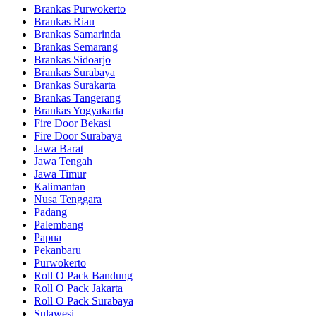
Brankas Purwokerto
Brankas Riau
Brankas Samarinda
Brankas Semarang
Brankas Sidoarjo
Brankas Surabaya
Brankas Surakarta
Brankas Tangerang
Brankas Yogyakarta
Fire Door Bekasi
Fire Door Surabaya
Jawa Barat
Jawa Tengah
Jawa Timur
Kalimantan
Nusa Tenggara
Padang
Palembang
Papua
Pekanbaru
Purwokerto
Roll O Pack Bandung
Roll O Pack Jakarta
Roll O Pack Surabaya
Sulawesi