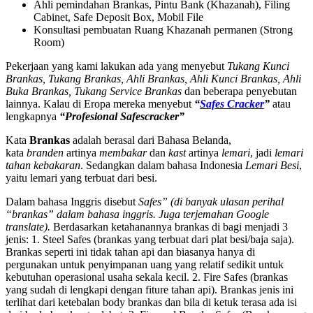
Ahli pemindahan Brankas, Pintu Bank (Khazanah), Filing
Cabinet, Safe Deposit Box, Mobil File
Konsultasi pembuatan Ruang Khazanah permanen (Strong
Room)
Pekerjaan yang kami lakukan ada yang menyebut
Tukang Kunci
Brankas, Tukang Brankas, Ahli Brankas, Ahli Kunci Brankas, Ahli
Buka Brankas, Tukang Service Brankas
dan beberapa penyebutan
lainnya. Kalau di Eropa mereka menyebut
“
Safes Cracker
”
atau
lengkapnya
“Profesional Safescracker”
Kata
Brankas
adalah berasal dari Bahasa Belanda,
kata
branden
artinya
membakar
dan
kast
artinya
lemari
, jadi
lemari
tahan kebakaran
. Sedangkan dalam bahasa Indonesia
Lemari Besi
,
yaitu lemari yang terbuat dari besi.
Dalam bahasa Inggris disebut
Safes” (di banyak ulasan perihal
“brankas” dalam bahasa inggris. Juga terjemahan Google
translate).
Berdasarkan ketahanannya brankas di bagi menjadi 3
jenis: 1. Steel Safes (brankas yang terbuat dari plat besi/baja saja).
Brankas seperti ini tidak tahan api dan biasanya hanya di
pergunakan untuk penyimpanan uang yang relatif sedikit untuk
kebutuhan operasional usaha sekala kecil. 2. Fire Safes (brankas
yang sudah di lengkapi dengan fiture tahan api). Brankas jenis ini
terlihat dari ketebalan body brankas dan bila di ketuk terasa ada isi