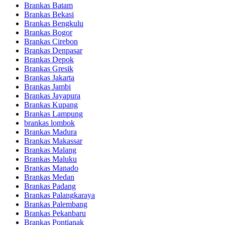
Brankas Batam
Brankas Bekasi
Brankas Bengkulu
Brankas Bogor
Brankas Cirebon
Brankas Denpasar
Brankas Depok
Brankas Gresik
Brankas Jakarta
Brankas Jambi
Brankas Jayapura
Brankas Kupang
Brankas Lampung
brankas lombok
Brankas Madura
Brankas Makassar
Brankas Malang
Brankas Maluku
Brankas Manado
Brankas Medan
Brankas Padang
Brankas Palangkaraya
Brankas Palembang
Brankas Pekanbaru
Brankas Pontianak