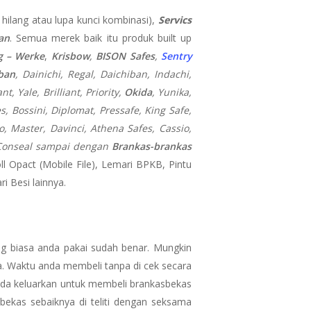
 hilang atau lupa kunci kombinasi),
Servics
an
. Semua merek baik itu produk built up
g – Werke
,
Krisbow
,
BISON Safes
,
Sentry
iban
, Dainichi, Regal, Daichiban, Indachi,
, Yale, Brilliant, Priority,
Okida
, Yunika,
es, Bossini, Diplomat, Pressafe, King Safe,
, Master, Davinci, Athena Safes, Cassio,
n, Conseal sampai dengan
Brankas-brankas
oll Opact (Mobile File), Lemari BPKB, Pintu
i Besi lainnya.
g biasa anda pakai sudah benar. Mungkin
a. Waktu anda membeli tanpa di cek secara
 anda keluarkan untuk membeli brankasbekas
bekas sebaiknya di teliti dengan seksama