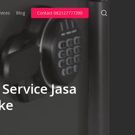
search
vices
Blog
Contact 082127777390
Service Jasa
ke