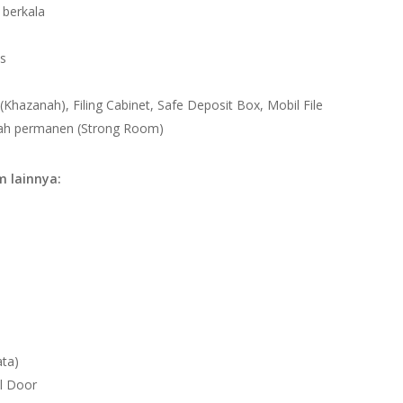
 berkala
as
Khazanah), Filing Cabinet, Safe Deposit Box, Mobil File
ah permanen (Strong Room)
 lainnya:
ata)
l Door