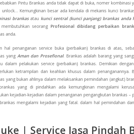
babkan Pintu Brankas anda tidak dapat di buka, nomer kombinasi y
i unlock… Kemungkinan besar ada kendala di mekanis kunci brankas
inasi brankas
atau
kunci sentral (kunci panjang) brankas anda 
 membutuhkan seorang
Profesional dibidang perbaikan bra
as anda.
m hal penanganan service buka (perbaikan) brankas di atas, seb
kas yang
Aman dan Prosefional
. Brankas adalah barang yang sanga
su dalam pelakukan service (perbaikan) brankas. Demikian denga
rlukan ketrampilan dan keahlian khusus dalam penanganannya. 
kas yang bukan ahlinya dalam melaksankan pemindahan (angkut) b
rankas yang di pindahkan ada kemungkinan mengalami kerusa
ukan kejadian-kejadian dalam penanganan pengangkutan brankas – p
 brankas mengalami kejadian yang fatal. dalam hal pemindahan da
uke | Service Jasa Pindah