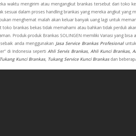
a waktu mengirim atau mengangkut brankas tersebut dari toko ke
dak sesuai dalam proses handling brankas yang mereka angkut yang m
a bukan menghemat malah akan keluar banyak uang lagi untuk memanggi
t toko brankas bekas tidak memahami atau bahkan tidak perduli akan h
ih aman. Produk-produk Brankas SOLINGEN memiliki Variasi yang bisa
 sebaik anda menggunakan
Jasa Service Brankas Profesional
untuk
er” di Indonesia seperti
Ahli Servis Brankas
,
Ahli Kunci Brankas
,
A
Tukang Kunci Brankas
,
Tukang Service Kunci Brankas
dan beberapa