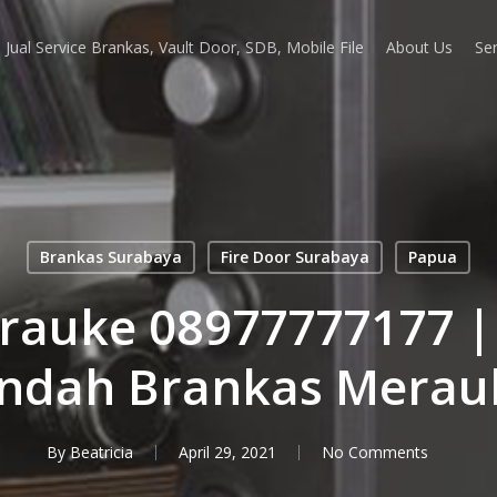
Jual Service Brankas, Vault Door, SDB, Mobile File
About Us
Ser
Brankas Surabaya
Fire Door Surabaya
Papua
auke 08977777177 | 
indah Brankas Merau
By
Beatricia
April 29, 2021
No Comments