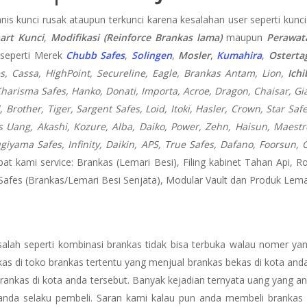
is kunci rusak ataupun terkunci karena kesalahan user seperti kunci
art Kunci
,
Modifikasi (Reinforce Brankas lama)
maupun
Perawat
 seperti Merek
Chubb Safes
,
Solingen
,
Mosler
,
Kumahira
,
Osterta
es, Cassa,
HighPoint, Secureline,
Eagle, Brankas Antam, Lion,
Ich
harisma Safes, Hanko, Donati, Importa, Acroe, Dragon, Chaisar, Giant
 Brother, Tiger, Sargent Safes, Loid, Itoki, Hasler, Crown, Star Saf
Uang, Akashi, Kozure, Alba, Daiko, Power, Zehn, Haisun, Maestro
ugiyama Safes, Infinity, Daikin, APS, True Safes, Dafano, Foorsu
pat kami service: Brankas (Lemari Besi), Filing kabinet Tahan Api, R
 Safes (Brankas/Lemari Besi Senjata), Modular Vault dan Produk Lemar
lah seperti kombinasi brankas tidak bisa terbuka walau nomer yan
as di toko brankas tertentu yang menjual brankas bekas di kota and
 brankas di kota anda tersebut. Banyak kejadian ternyata uang yang
 anda selaku pembeli. Saran kami kalau pun anda membeli brankas 