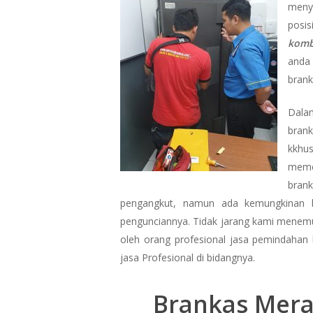
menye
posis
komb
anda
brank
Dala
bran
kkhu
meme
bran
pengangkut, namun ada kemungkinan b
pengunciannya. Tidak jarang kami menem
oleh orang profesional jasa pemindahan
jasa Profesional di bidangnya.
Brankas Mera