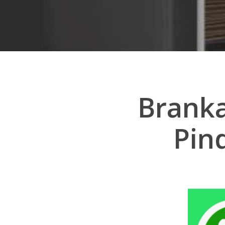
Brankas
Pin
Hit enter to search or ESC to close