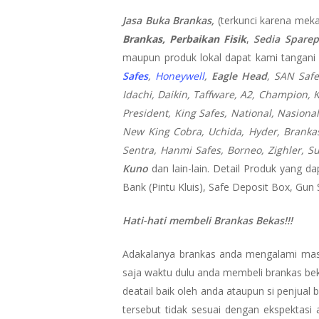
Jasa Buka Brankas,
(terkunci karena mekan
Brankas, Perbaikan Fisik
,
Sedia Sparep
maupun produk lokal dapat kami tangani
Safes
,
Honeywell
,
Eagle Head
, SAN Saf
Idachi, Daikin, Taffware, A2, Champion, K
President, King Safes, National, Nasional,
New King Cobra, Uchida, Hyder, Brankas 
Sentra, Hanmi Safes, Borneo, Zighler, S
Kuno
dan lain-lain. Detail Produk yang da
Bank (Pintu Kluis), Safe Deposit Box, Gun
Hati-hati membeli Brankas Bekas!!!
Adakalanya brankas anda mengalami masa
saja waktu dulu anda membeli brankas bek
deatail baik oleh anda ataupun si penjual
tersebut tidak sesuai dengan ekspektasi