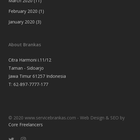
March 2020
(11)
February 2020
(1)
January 2020
(3)
About Brankas
Citra Harmoni i.11/12
Taman - Sidoarjo
Jawa Timur 61257 Indonesia
T:
62-897-7777-177
Event Organizer
© 2020 www.servicebrankas.com - Web Design & SEO by
Core Freelancers
twitter
instagram