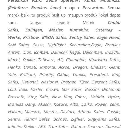
Perbaikan Fisik
,
Sedia Sparepart Kunci
,
Modifikasi
(Reinforce Brankas lama)
maupun
Perawatan
. Semua
merek baik itu produk built up maupun produk lokal dapat
kami tangani seperti Merek
Chubb
Safes
,
Solingen
,
Mosler
,
Kumahira
,
Ostertag –
Werke
,
Krisbow
,
BISON Safes
,
Sentry Safes
,
Eagle Head
,
SAN Safes, Cassa,
HighPoint, Secureline,
Eagle, Brankas
Antam, Lion,
Ichiban
, Dainichi, Regal, Daichiban, Indachi,
Idachi, Daikin, Taffware, A2, Champion, Kharisma Safes,
Hanko, Donati, Importa, Acroe, Dragon, Chaisar, Giant,
Yale, Brilliant, Priority,
Okida
, Yunika, President, King
Safes, National, Nasional, Brother, Tiger, Sargent Safes,
Loid, Itoki, Hasler, Crown, Star Safes, Bossini, Diplomat,
Pressafe, King Safe, New King Cobra, Uchida, Hyder,
Brankas Uang, Akashi, Kozure, Alba, Daiko, Power, Zehn,
Haisun, Maestro, Master, Davinci, Athena Safes, Cassio,
Sentra, Hanmi Safes, Borneo, Zighler, Sugiyama Safes,
Infinity, Daikin, APS, True Safes, Dafano, Foorsun, Conseal