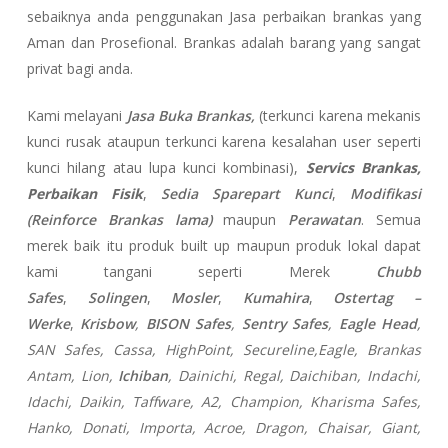
sebaiknya anda penggunakan Jasa perbaikan brankas yang
Aman dan Prosefional. Brankas adalah barang yang sangat
privat bagi anda.
Kami melayani
Jasa Buka Brankas,
(terkunci karena mekanis
kunci rusak ataupun terkunci karena kesalahan user seperti
kunci hilang atau lupa kunci kombinasi),
Servics Brankas,
Perbaikan Fisik
,
Sedia Sparepart Kunci
,
Modifikasi
(Reinforce Brankas lama)
maupun
Perawatan
. Semua
merek baik itu produk built up maupun produk lokal dapat
kami tangani seperti Merek
Chubb
Safes
,
Solingen
,
Mosler
,
Kumahira
,
Ostertag –
Werke
,
Krisbow
,
BISON Safes
,
Sentry Safes
,
Eagle Head
,
SAN Safes, Cassa,
HighPoint, Secureline,
Eagle, Brankas
Antam, Lion,
Ichiban
, Dainichi, Regal, Daichiban, Indachi,
Idachi, Daikin, Taffware, A2, Champion, Kharisma Safes,
Hanko, Donati, Importa, Acroe, Dragon, Chaisar, Giant,