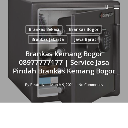
Menu
Skip
to
search
main
content
Brankas Bekasi
Brankas Bogor
Brankas Jakarta
Jawa Barat
Brankas Kemang Bogor
08977777177 | Service Jasa
Pindah Brankas Kemang Bogor
By
Beatricia
March 9, 2021
No Comments