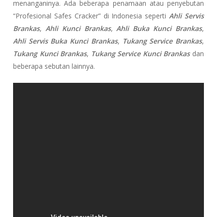
menanganinya. Ada beberapa penamaan atau penyebutan
“Profesional Safes Cracker” di Indonesia seperti
Ahli Servis
Brankas
,
Ahli Kunci Brankas
,
Ahli Buka Kunci Brankas
,
Ahli Servis Buka Kunci Brankas
,
Tukang Service Brankas
,
Tukang Kunci Brankas
,
Tukang Service Kunci Brankas
dan
beberapa sebutan lainnya.