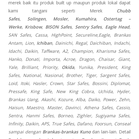
merek baik itu produk built up maupun produk lokal dapat
kami tangani seperti Merek
Chubb
Safes
,
Solingen
,
Mosler
,
Kumahira
,
Ostertag –
Werke
,
Krisbow
,
BISON Safes
,
Sentry Safes
,
Eagle Head
,
SAN Safes, Cassa,
HighPoint, Secureline,
Eagle, Brankas
Antam, Lion,
Ichiban
, Dainichi, Regal, Daichiban, Indachi,
Idachi, Daikin, Taffware, A2, Champion, Kharisma Safes,
Hanko, Donati, Importa, Acroe, Dragon, Chaisar, Giant,
Yale, Brilliant, Priority,
Okida
, Yunika, President, King
Safes, National, Nasional, Brother, Tiger, Sargent Safes,
Loid, Itoki, Hasler, Crown, Star Safes, Bossini, Diplomat,
Pressafe, King Safe, New King Cobra, Uchida, Hyder,
Brankas Uang, Akashi, Kozure, Alba, Daiko, Power, Zehn,
Haisun, Maestro, Master, Davinci, Athena Safes, Cassio,
Sentra, Hanmi Safes, Borneo, Zighler, Sugiyama Safes,
Infinity, Daikin, APS, True Safes, Dafano, Foorsun, Conseal
sampai dengan
Brankas-brankas Kuno
dan lain-lain. Detail