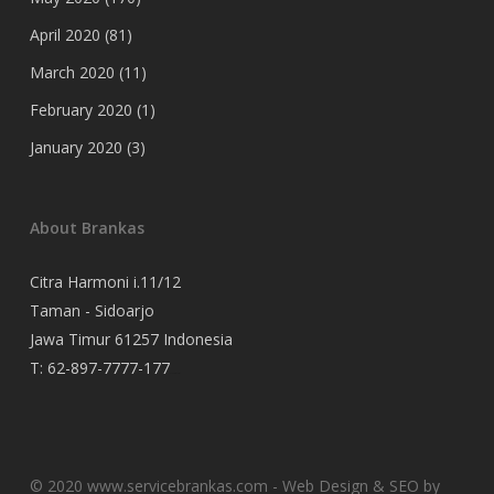
April 2020
(81)
March 2020
(11)
February 2020
(1)
January 2020
(3)
About Brankas
Citra Harmoni i.11/12
Taman - Sidoarjo
Jawa Timur 61257 Indonesia
T:
62-897-7777-177
Event Organizer
© 2020 www.servicebrankas.com - Web Design & SEO by