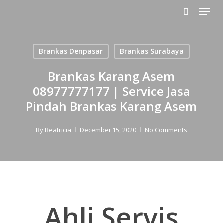
Menu
Skip
to
search
main
content
Brankas Denpasar
Brankas Surabaya
Brankas Karang Asem
08977777177 | Service Jasa
Pindah Brankas Karang Asem
By
Beatricia
December 15, 2020
No Comments
Ahli Servis