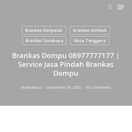
Menu
Skip
to
search
main
content
Brankas Denpasar
brankas lombok
Brankas Surabaya
Nusa Tenggara
Brankas Dompu 08977777177 |
Service Jasa Pindah Brankas
Dompu
By
Beatricia
December 28, 2020
No Comments