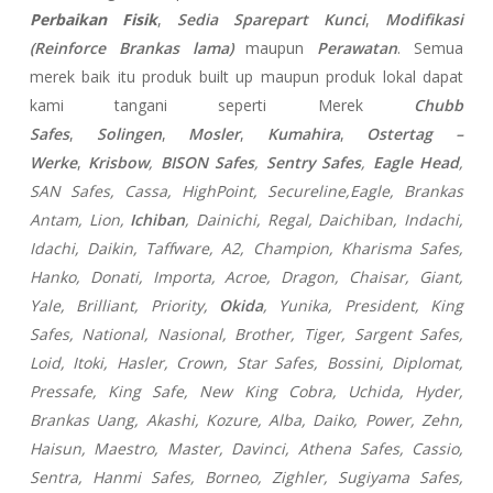
Perbaikan Fisik
,
Sedia Sparepart Kunci
,
Modifikasi
(Reinforce Brankas lama)
maupun
Perawatan
. Semua
merek baik itu produk built up maupun produk lokal dapat
kami tangani seperti Merek
Chubb
Safes
,
Solingen
,
Mosler
,
Kumahira
,
Ostertag –
Werke
,
Krisbow
,
BISON Safes
,
Sentry Safes
,
Eagle Head
,
SAN Safes, Cassa,
HighPoint, Secureline,
Eagle, Brankas
Antam, Lion,
Ichiban
, Dainichi, Regal, Daichiban, Indachi,
Idachi, Daikin, Taffware, A2, Champion, Kharisma Safes,
Hanko, Donati, Importa, Acroe, Dragon, Chaisar, Giant,
Yale, Brilliant, Priority,
Okida
, Yunika, President, King
Safes, National, Nasional, Brother, Tiger, Sargent Safes,
Loid, Itoki, Hasler, Crown, Star Safes, Bossini, Diplomat,
Pressafe, King Safe, New King Cobra, Uchida, Hyder,
Brankas Uang, Akashi, Kozure, Alba, Daiko, Power, Zehn,
Haisun, Maestro, Master, Davinci, Athena Safes, Cassio,
Sentra, Hanmi Safes, Borneo, Zighler, Sugiyama Safes,