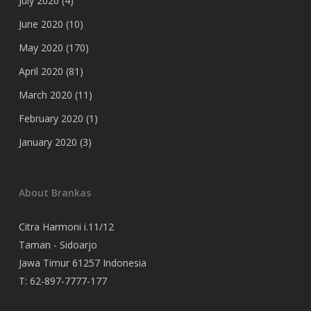
July 2020
(4)
June 2020
(10)
May 2020
(170)
April 2020
(81)
March 2020
(11)
February 2020
(1)
January 2020
(3)
About Brankas
Citra Harmoni i.11/12
Taman - Sidoarjo
Jawa Timur 61257 Indonesia
T:
62-897-7777-177
Event Organizer