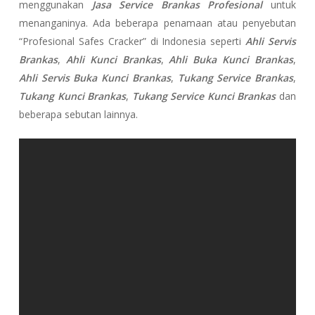
menggunakan
Jasa Service Brankas Profesional
untuk
menanganinya. Ada beberapa penamaan atau penyebutan
“Profesional Safes Cracker” di Indonesia seperti
Ahli Servis
Brankas
,
Ahli Kunci Brankas
,
Ahli Buka Kunci Brankas
,
Ahli Servis Buka Kunci Brankas
,
Tukang Service Brankas
,
Tukang Kunci Brankas
,
Tukang Service Kunci Brankas
dan
beberapa sebutan lainnya.