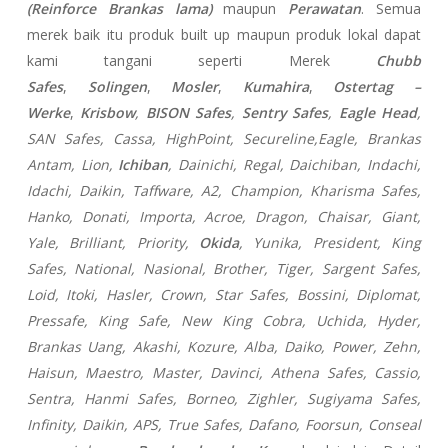
(Reinforce Brankas lama)
maupun
Perawatan
. Semua
merek baik itu produk built up maupun produk lokal dapat
kami tangani seperti Merek
Chubb
Safes
,
Solingen
,
Mosler
,
Kumahira
,
Ostertag –
Werke
,
Krisbow
,
BISON Safes
,
Sentry Safes
,
Eagle Head
,
SAN Safes, Cassa,
HighPoint, Secureline,
Eagle, Brankas
Antam, Lion,
Ichiban
, Dainichi, Regal, Daichiban, Indachi,
Idachi, Daikin, Taffware, A2, Champion, Kharisma Safes,
Hanko, Donati, Importa, Acroe, Dragon, Chaisar, Giant,
Yale, Brilliant, Priority,
Okida
, Yunika, President, King
Safes, National, Nasional, Brother, Tiger, Sargent Safes,
Loid, Itoki, Hasler, Crown, Star Safes, Bossini, Diplomat,
Pressafe, King Safe, New King Cobra, Uchida, Hyder,
Brankas Uang, Akashi, Kozure, Alba, Daiko, Power, Zehn,
Haisun, Maestro, Master, Davinci, Athena Safes, Cassio,
Sentra, Hanmi Safes, Borneo, Zighler, Sugiyama Safes,
Infinity, Daikin, APS, True Safes, Dafano, Foorsun, Conseal