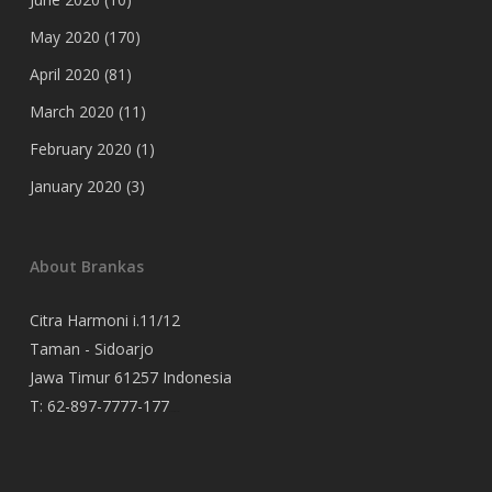
May 2020
(170)
April 2020
(81)
March 2020
(11)
February 2020
(1)
January 2020
(3)
About Brankas
Citra Harmoni i.11/12
Taman - Sidoarjo
Jawa Timur 61257 Indonesia
T:
62-897-7777-177
Event Organizer