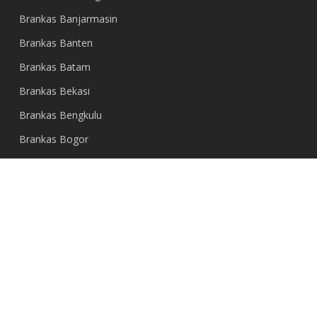
Brankas Banjarmasin
Brankas Banten
Brankas Batam
Brankas Bekasi
Brankas Bengkulu
Brankas Bogor
Brankas Cirebon
Brankas Denpasar
Brankas Depok
Brankas Gresik
Brankas Jakarta
Brankas Jambi
Brankas Jayapura