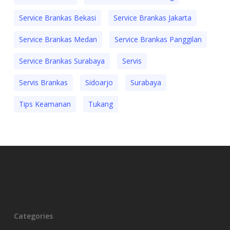
Service Brankas Bekasi
Service Brankas Jakarta
Service Brankas Medan
Service Brankas Panggilan
Service Brankas Surabaya
Servis
Servis Brankas
Sidoarjo
Surabaya
Tips Keamanan
Tukang
Categories